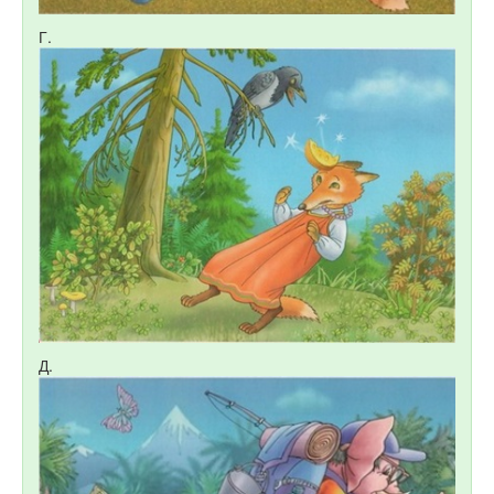
Г.
Д.