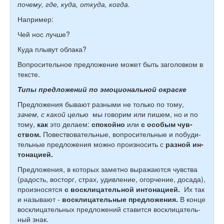
по­че­му, где, куда, от­ку­да, когда.
Например:
Чей нос лучше?
Куда плывут облака?
Во­про­си­тель­ное пред­ло­же­ние может быть за­го­лов­ком в
тек­сте.
Типы предложений по эмоциональной окраске
Пред­ло­же­ния бы­ва­ют раз­ны­ми не толь­ко по тому,
зачем, с какой целью
мы го­во­рим или пишем, но и по
тому,
как
это де­ла­ем:
спо­кой­но
или
с осо­бым чув­
ством.
По­вест­во­ва­тель­ные, во­про­си­тель­ные и по­бу­ди­
тель­ные пред­ло­же­ния можно про­из­но­сить с
раз­ной ин­
то­на­ци­ей
.
Пред­ло­же­ния, в ко­то­рых за­мет­но вы­ра­жаются чув­ства
(ра­дость, вос­торг, страх, удив­ле­ние, огор­че­ние, до­са­да),
про­из­но­сят­ся
с вос­кли­ца­тель­ной ин­то­на­ци­ей.
Их так
и на­зы­ва­ют -
вос­кли­ца­тель­ные предложения.
В конце
вос­кли­ца­тель­ных пред­ло­же­ний ста­вит­ся вос­кли­ца­тель­
ный знак.