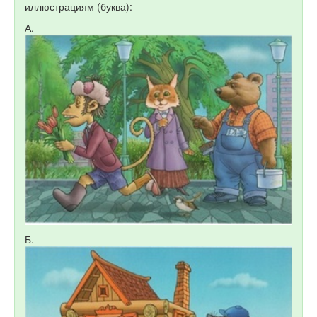
иллюстрациям (буква):
А.
Б.