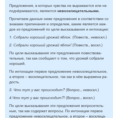
Пред­ло­же­ни­я, в ко­то­рых чув­ства не вы­ра­жа­ют­ся или не
под­чёр­ки­ва­ют­ся, являются
невос­кли­ца­тель­ными.
Про­чи­та­ем данные ниже пред­ло­же­ния в соответствии со
знаками препинания и опре­де­лим, каким яв­ля­ет­ся каж­
дое из пред­ло­же­ний по цели высказывания и ин­то­на­ции:
1. Собрали хороший урожай яблок.
(По­веств., невос­кл.)
2. Собрали хороший урожай яблок!
(По­веств., воскл.)
По цели высказывания эти пред­ло­же­ния по­вест­во­ва­
тель­ные, так как со­об­ща­ют о том, что урожай собрали
хо­ро­ший.
По ин­то­на­ции пер­вое пред­ло­же­ние невос­кли­ца­тель­ное,
а вто­рое – вос­кли­ца­тель­ное, так как в нём вы­ра­же­на ра­
дость.
3. Что тут у вас про­ис­хо­дит?
(Во­прос., невос­кл.)
4.Что тут у вас про­ис­хо­дит?!
(Во­прос., воскл.)
По цели высказывания эти пред­ло­же­ния во­про­си­тель­
ные, так как содержат во­про­сы. По ин­то­на­ции пер­вое
пред­ло­же­ние невос­кли­ца­тель­ное, а вто­рое – вос­кли­ца­