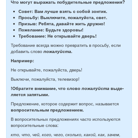
Что могут выражать побудительные предложения?
Совет: Вам лучше взять с собой зонтик.
Просьбу: Выключите, пожалуйста, свет.
Призыв: Ребята, давайте жить дружно!
Пожелание: Будьте здоровы!
Требование: Не открывайте дверь!
Тре­бо­ва­ние все­гда можно пре­вра­тить в прось­бу, если
до­ба­вить слово
пожалуйста.
Например:
Не открывайте, пожалуйста, дверь!
Выключи, пожалуйста, телевизор!
!
Обратите внимание, что слово
по­жа­луй­ста
вы­де­
ля­ет­ся за­пя­ты­ми.
Предложение, которое содержит вопрос, называется
вопросительным предложением.
В вопросительных предложениях часто используются
во­про­си­тель­ные слова:
кто, что, чей, кого, чего, сколь­ко, какой, как, зачем,