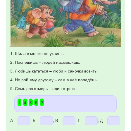
1. Шила в мешке не утаишь.
2. Поспешишь – людей насмешишь.
3. Любишь кататься – люби и саночки возить.
4. Не рой яму другому – сам в неё попадёшь.
5. Семь раз отмерь – один отрежь.
1
4
3
5
2
А –
, Б –
, В –
, Г –
, Д –