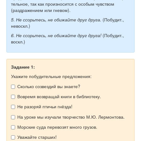
тель­ное, так как про­из­но­сит­ся с осо­бым чув­ством
(раздражением или гневом).
5. Не ссорь­тесь, не оби­жай­те друг друга.
(По­бу­дит.,
невос­кл.)
6. Не ссорь­тесь, не оби­жай­те друг друга!
(По­бу­дит.,
воскл.)
Задание 1:
Укажите побудительные предложения:
Сколько созвездий вы знаете?
Вовремя возвращай книги в библиотеку.
Не разоряй птичьи гнёзда!
На уроке мы изучали творчество М.Ю. Лермонтова.
Морские суда перевозят много грузов.
Уважайте старших!