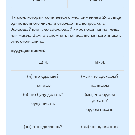
!Глагол, который сочетается с местоимением 2-го лица
единственного числа и отвечает на вопрос
что
делаешь?
или
что сделаешь?
имеет окончание
-ешь
или
–ишь
. Важно запомнить написание мягкого знака в
этих окончаниях.
Будущее время:
Ед.ч.
Мн.ч.
(я) что сделаю?
(мы) что сделаем?
напишу
напишем
(я) что буду делать?
(мы) что будем
делать?
буду писать
будем писать
(ты) что сделаешь?
(вы) что сделаете?