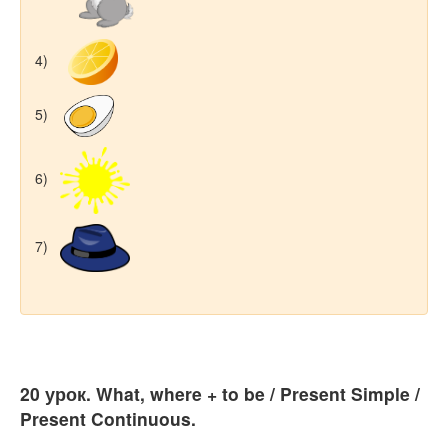
4)
5)
6)
7)
20 урок. What, where + to be / Present Simple /
Present Continuous.