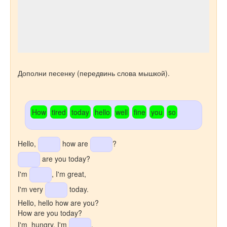
Дополни песенку (передвинь слова мышкой).
How
tired
today
hello
well
fine
you
so
Hello,
how are
?
are you today?
I'm
, I'm great,
I'm very
today.
Hello, hello how are you?
How are you today?
I'm hungry, I'm
,