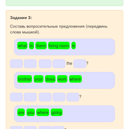
Задание 3:
Составь вопросительные предложения (передвинь
слова мышкой).
what
in
there
living room
is
the
?
brother
your
does
work
where
?
are
you
where
going