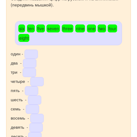
(передвинь мышкой).
six
ten
five
seven
three
nine
one
two
four
eight
один -
два -
три -
четыре -
пять -
шесть -
семь -
восемь -
девять -
десять -