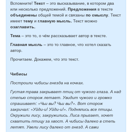
Вспомните!
Текст
– это высказывание, в котором два
или несколько предложений.
Предложения
в тексте
объединены
общей темой и связаны
по смыслу
. Текст
имеет
тему
и
главную мысль.
Текст можно
озаглавить.
Тема
– это то, о чём рассказывает автор в тексте.
Главная мысль
– это то главное, что хотел сказать
автор.
Прочитаем. Докажем, что это текст.
Чибисы
Построили чибисы гнезда на кочках.
Густая трава закрывает птиц от чужого глаза. А над
степью сторож летает. Увидит чужого и громко
спрашивает: «Чьи вы? Чьи вы?». Вот сторож
закричал: «Уйди-и! Уйди-и!». Поднялись все птицы.
Окружили лису, закружились. Лиса прыгает, хочет
схватить птицу за хвост. А чибисы далеко в степь
летят. Увели лису далеко от гнезд. А сами