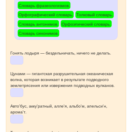
Словарь фразеологизмов.
Орфографический словарь.
Толковый словарь.
Словарь антонимов.
Орфоэпический словарь.
Словарь синонимов.
Гонять лодыря — бездельничать, ничего не делать.
Цунами — гигантская разрушительная океаническая
волна, которая возникает в результате подводного
землетрясения или извержения подводных вулканов.
Авто'бус, акку'ратный, алле'я, альбо'м, апельси'н,
арома'т.