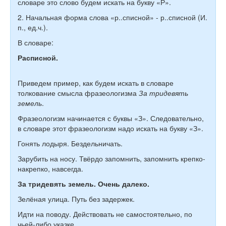
словаре это слово будем искать на букву «Р».
2. Начальная форма слова «р..списной» - р..списной (И.
п., ед.ч.).
В словаре:
Расписной.
Приведем пример, как будем искать в словаре
толкование смысла фразеологизма
За тридевять
земель
.
Фразеологизм начинается с буквы «З». Следовательно,
в словаре этот фразеологизм надо искать на букву «З».
Гонять лодыря. Бездельничать.
Зарубить на носу. Твёрдо запомнить, запомнить крепко-
накрепко, навсегда.
За тридевять земель. Очень далеко.
Зелёная улица. Путь без задержек.
Идти на поводу. Действовать не самостоятельно, по
чьей-либо указке.