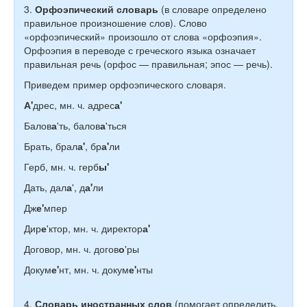
3.
Орфоэпический словарь
(в словаре определено
правильное произношение слов). Слово
«орфоэпический» произошло от слова «орфоэпия».
Орфоэпия в переводе с греческого языка означает
правильная речь (орфос — правильная; эпос — речь).
Приведем пример орфоэпического словаря.
А'
дрес, мн. ч. адрес
а'
Балов
а
'ть, балов
а
'ться
Брать, брал
а'
, бр
а'
ли
Герб, мн. ч. герб
ы'
Дать, дал
а
', д
а'
ли
Дж
е'
мпер
Дир
е
'ктор, мн. ч. директор
а'
Договор, мн. ч. догов
о
'ры
Докум
е'
нт, мн. ч. докум
е'
нты
4.
Словарь иностранных слов
(помогает определить,