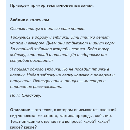
Приведём пример
текста-повествования
.
Зяблик с колечком
Осенью птицы в теплые края летят.
Тронулись в дорогу и зяблики. Эти птички летят
утром и вечером. Днем они отдыхают и ищут корм.
За стайкой зябликов ястребы летят. Беда тому
зяблику, кто ослаб и отстал. Да и здоровым от
ястребов достается.
Я поймал одного зяблика. Но не посадил птичку в
клетку. Надел зяблику на лапку колечко с номером и
отпустил. Окольцованные птицы — мастера о
перелетах рассказывать.
По Н. Сладкову.
Описание
– это текст, в котором описывается внешний
вид человека, животного, картина природы, событие.
Текст-описание отвечает на вопросы: какой? какая?
какое? какие?