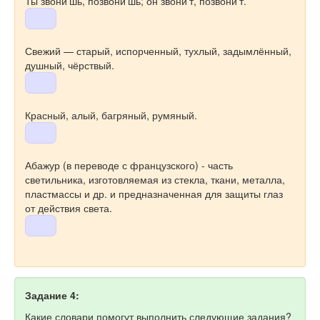
Ты звони'шь, позвони'шь; он звони'т, позвони'т.
Свежий — старый, испорченный, тухлый, задымлённый,
душный, чёрствый.
Красный, алый, багряный, румяный.
Абажур (в переводе с французского) - часть
светильника, изготовляемая из стекла, ткани, металла,
пластмассы и др. и предназначенная для защиты глаз
от действия света.
Задание 4:
Какие словари помогут выполнить следующие задания?