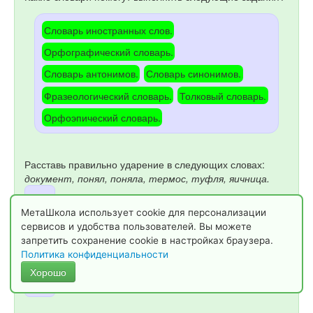
Словарь иностранных слов.
Орфографический словарь.
Словарь антонимов.
Словарь синонимов.
Фразеологический словарь.
Толковый словарь.
Орфоэпический словарь.
Расставь правильно ударение в следующих словах:
документ, понял, поняла, термос, туфля, яичница.
МетаШкола использует cookie для персонализации
Какой словарь поможет понять смысл данного текста?
сервисов и удобства пользователей. Вы можете
Проснулся я сегодня ни свет ни заря. Позавтракал чем
запретить сохранение cookie в настройках браузера.
бог послал. Сломя голову помчался в школу. Всю
Политика конфиденциальности
дорогу бежал ни чуя ног под собой.
Хорошо