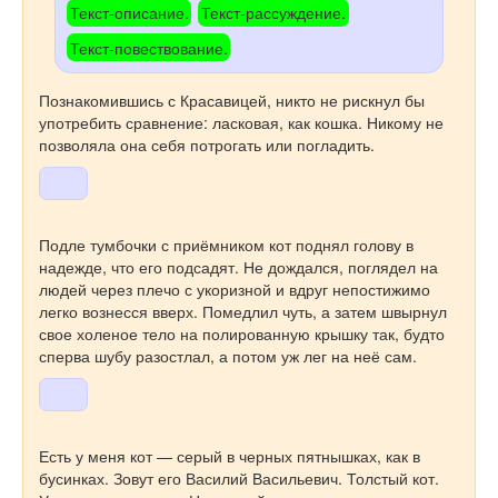
Текст-описание.
Текст-рассуждение.
Текст-повествование.
Познакомившись с Красавицей, никто
не рискнул бы
употребить сравнение: ласковая, как кошка. Никому не
позволяла она себя потрогать или погладить.
Подле тумбочки с приёмником кот поднял голову в
надежде, что его подсадят. Не дождался, поглядел на
людей через плечо с укоризной и вдруг непостижимо
легко вознесся вверх. Помедлил чуть, а затем швырнул
свое холеное тело на полированную крышку так, будто
сперва шубу разостлал, а потом уж лег на неё сам.
Есть у меня кот — серый в черных пятнышках, как в
бусинках. Зовут его Василий Васильевич. Толстый кот.