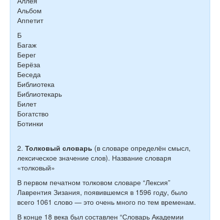
Аллея
Альбом
Аппетит
Б
Багаж
Берег
Берёза
Беседа
Библиотека
Библиотекарь
Билет
Богатство
Ботинки
2.
Толковый словарь
(в словаре определён смысл,
лексическое значение слов). Название словаря
«толковый»
В первом печатном толковом словаре “Лексия”
Лаврентия Зизания, появившемся в 1596 году, было
всего 1061 слово — это очень много по тем временам.
В конце 18 века был составлен “Словарь Академии