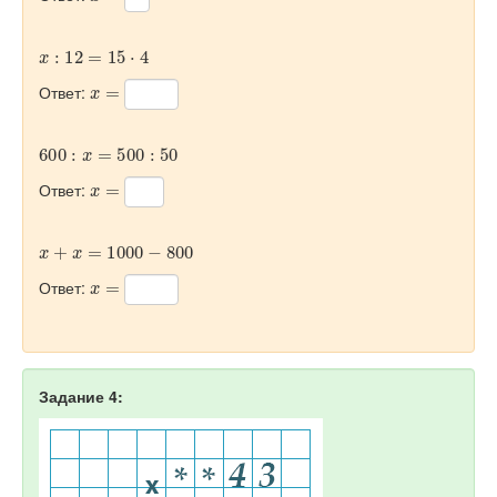
x
:
12
=
15
·
4
x
=
Ответ:
600
:
x
=
500
:
50
x
=
Ответ:
x
+
x
=
1000
−
800
x
=
Ответ:
Задание 4: