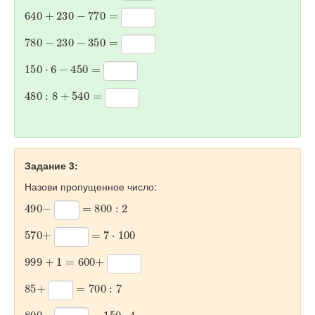
640
+
230
−
770
=
780
−
230
−
350
=
150
·
6
−
450
=
480
:
8
+
540
=
Задание 3:
Назови пропущенное число:
490
−
=
800
:
2
570
+
=
7
·
100
999
+
1
=
600
+
85
+
=
700
:
7
800
−
=
150
·
4