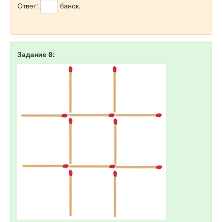
Ответ:
банок.
Задание 8: