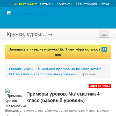
Личный кабинет
Отзывы
Контакты
Регистрация
Вход
Кружки, курсы… →
Главная
Запишись в интернет-кружок! До 1 сентября осталось
23
Кружки
дня
Курсы
Онлайн-курсы
/
Школьная программа по математике
/
Математика 4 класс (базовый уровень)
/
Примеры
Олимпиады
Турниры
Идёт запись!
Примеры уроков. Математика 4
Конкурсы
класс (базовый уровень)
Вебинары
Примеры уроков онлайн-курса по школьной программе