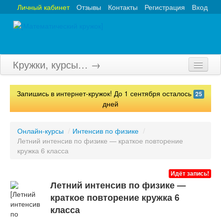
Личный кабинет
Отзывы
Контакты
Регистрация
Вход
Кружки, курсы… →
Главная
Запишись в интернет-кружок! До 1 сентября осталось
25
Кружки
дней
Курсы
Онлайн-курсы
/
Интенсив по физике
/
Летний интенсив по физике — краткое повторение
Олимпиады
кружка 6 класса
Турниры
Идёт запись!
Конкурсы
Летний интенсив по физике —
краткое повторение кружка 6
Вебинары
класса