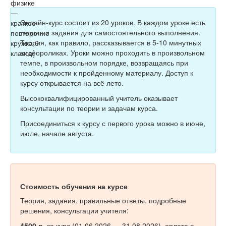
Тесты
Книги
Онлайн-курс состоит из 20 уроков. В каждом уроке есть
теория и задания для самостоятельного выполнения.
Игры
Теория, как правило, рассказывается в 5-10 минутных
видеороликах. Уроки можно проходить в произвольном
Учитель
темпе, в произвольном порядке, возвращаясь при
необходимости к пройденному материалу. Доступ к
курсу открывается на всё лето.
Высококвалифицированный учитель оказывает
консультации по теории и задачам курса.
Присоединиться к курсу с первого урока можно в июне,
июле, начале августа.
Стоимость обучения на курсе
Теория, задания, правильные ответы, подробные
решения, консультации учителя:
4500 р.
за курс (01.06.2026 — 31.08.2026), оплата в