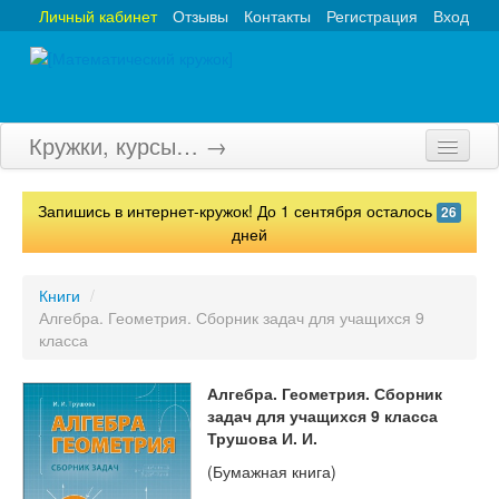
Личный кабинет
Отзывы
Контакты
Регистрация
Вход
Кружки, курсы… →
Главная
Запишись в интернет-кружок! До 1 сентября осталось
26
Кружки
дней
Курсы
Книги
/
Алгебра. Геометрия. Сборник задач для учащихся 9
Олимпиады
класса
Турниры
Алгебра. Геометрия. Сборник
Конкурсы
задач для учащихся 9 класса
Трушова И. И.
Вебинары
(Бумажная книга)