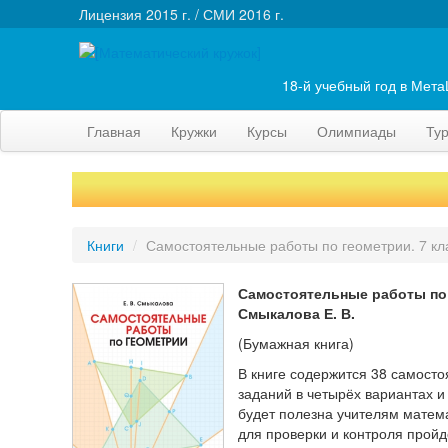
Лицензия 2015 г. / СМИ 2016 г.
18-й учебный год в Мет
Главная
Кружки
Курсы
Олимпиады
Ту
Книги
/
Самостоятельные работы по геометрии. 7 кл
Самостоятельные работы по 
Смыкалова Е. В.
(Бумажная книга)
В книге содержится 38 самосто
заданий в четырёх вариантах и
будет полезна учителям матема
для проверки и контроля пройд