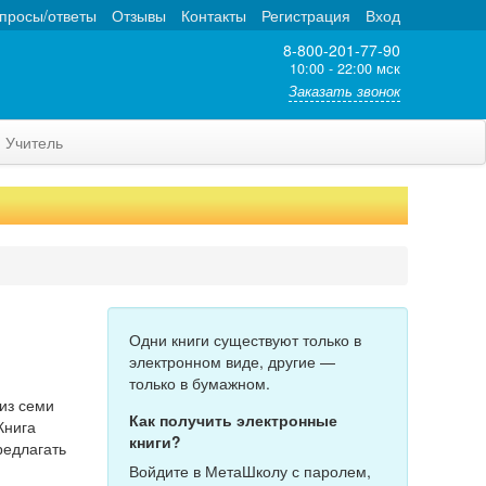
просы/ответы
Отзывы
Контакты
Регистрация
Вход
8-800-201-77-90
10:00 - 22:00 мск
Заказать звонок
Учитель
Одни книги существуют только в
электронном виде, другие —
только в бумажном.
 из семи
Как получить электронные
Книга
книги?
редлагать
Войдите в МетаШколу с паролем,