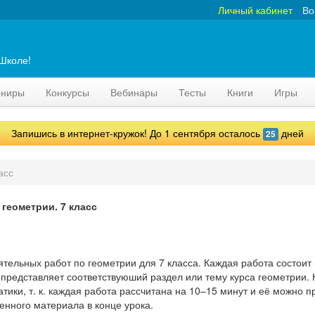
Личный кабинет
Во
аШколе!
рниры
Конкурсы
Вебинары
Тесты
Книги
Игры
Запишись в интернет-кружок! До 1 сентября осталось
дней
25
асс
геометрии. 7 класс
ятельных работ по геометрии для 7 класса. Каждая работа состоит
 представляет соответствуюший раздел или тему курса геометрии. 
тики, т. к. каждая работа рассчитана на 10–15 минут и её можно п
енного материала в конце урока.