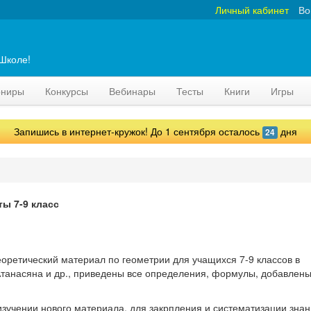
Личный кабинет
Во
аШколе!
рниры
Конкурсы
Вебинары
Тесты
Книги
Игры
Запишись в интернет-кружок! До 1 сентября осталось
дня
24
ы 7-9 класс
теоретический материал по геометрии для учащихся 7-9 классов в
.Атанасяна и др., приведены все определения, формулы, добавлен
зучении нового материала, для закрпления и систематизации зна