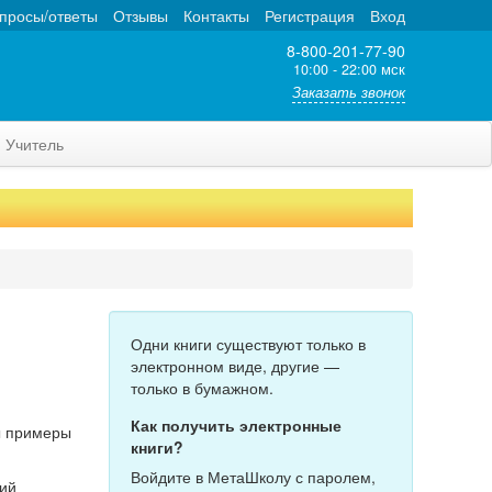
просы/ответы
Отзывы
Контакты
Регистрация
Вход
8-800-201-77-90
10:00 - 22:00 мск
Заказать звонок
Учитель
Одни книги существуют только в
электронном виде, другие —
только в бумажном.
Как получить электронные
ы примеры
книги?
Войдите в МетаШколу с паролем,
ний