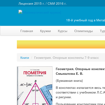
Лицензия 2015 г. / СМИ 2016 г.
18-й учебный год в Мет
Главная
Кружки
Курсы
Олимпиады
Ту
Книги
/
Геометрия. Опорные конспекты 7-9 класс
Геометрия. Опорные конспект
Смыкалова Е. В.
(Бумажная книга)
В конспектах излагается весь 
соответствии с учебником Л.С
и рисунки.
Пользование конспектами при и