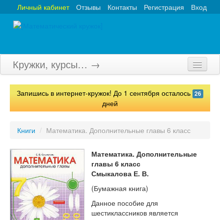
Личный кабинет
Отзывы
Контакты
Регистрация
Вход
Кружки, курсы… →
Главная
Запишись в интернет-кружок! До 1 сентября осталось
26
Кружки
дней
Курсы
Книги
/
Математика. Дополнительные главы 6 класс
Олимпиады
Математика. Дополнительные
Турниры
главы 6 класс
Смыкалова Е. В.
Конкурсы
(Бумажная книга)
Вебинары
Данное пособие для
шестиклассников является