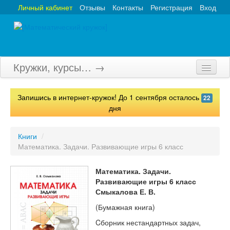
Личный кабинет
Отзывы
Контакты
Регистрация
Вход
Кружки, курсы… →
Главная
Запишись в интернет-кружок! До 1 сентября осталось
22
Кружки
дня
Курсы
Книги
/
Математика. Задачи. Развивающие игры 6 класс
Олимпиады
Турниры
Математика. Задачи.
Развивающие игры 6 класс
Конкурсы
Смыкалова Е. В.
(Бумажная книга)
Вебинары
Cборник нестандартных задач,