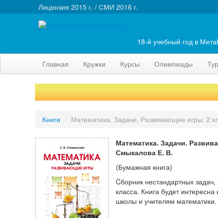
Лицензия 2015 г. / СМИ 2016 г.
18-й учебный год в Мет
Главная
Кружки
Курсы
Олимпиады
Ту
Книги
/
Математика. Задачи. Развивающие игры. 2 к
Математика. Задачи. Развив
Смыкалова Е. В.
(Бумажная книга)
Cборник нестандартных задач,
класса. Книга будет интересна
школы и учителям математики.