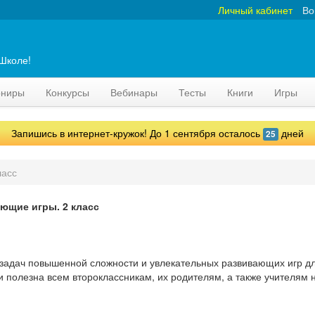
Личный кабинет
Во
аШколе!
рниры
Конкурсы
Вебинары
Тесты
Книги
Игры
Запишись в интернет-кружок! До 1 сентября осталось
дней
25
ласс
ающие игры. 2 класс
 задач повышенной сложности и увлекательных развивающих игр д
 и полезна всем второклассникам, их родителям, а также учителям