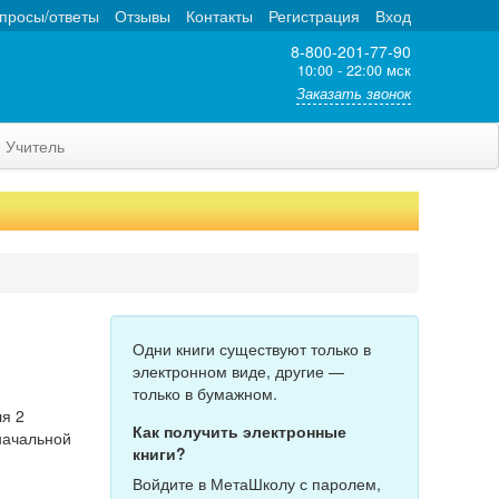
просы/ответы
Отзывы
Контакты
Регистрация
Вход
8-800-201-77-90
10:00 - 22:00 мск
Заказать звонок
Учитель
Одни книги существуют только в
электронном виде, другие —
только в бумажном.
ля 2
Как получить электронные
 начальной
книги?
Войдите в МетаШколу с паролем,