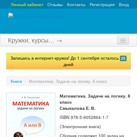
Личный кабинет
Отзывы
Контакты
Регистрация
Вход
Кружки, курсы… →
Главная
Запишись в интернет-кружок! До 1 сентября осталось
25
Кружки
дней
Курсы
Книги
/
Математика. Задачи на логику. 6 класс
Олимпиады
Математика. Задачи на логику. 6
Турниры
класс
Смыкалова Е. В.
Конкурсы
ISBN
978-5-6052864-1-7
Вебинары
(Электронная книга)
Сборник содержит 100 задач на