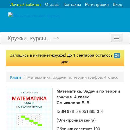
Личный кабинет
Отзывы
Контакты
Регистрация
Вход
Кружки, курсы… →
Главная
Запишись в интернет-кружок! До 1 сентября осталось
24
Кружки
дня
Курсы
Книги
/
Математика. Задачи по теории графов. 4 класс
Олимпиады
Математика. Задачи по теории
Турниры
графов. 4 класс
Смыкалова Е. В.
Конкурсы
ISBN
978-5-6051895-3-4
Вебинары
(Электронная книга)
Сборник содержит 100