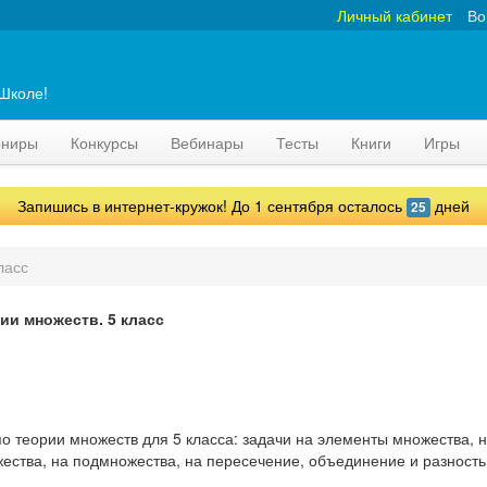
Личный кабинет
Во
аШколе!
рниры
Конкурсы
Вебинары
Тесты
Книги
Игры
Запишись в интернет-кружок! До 1 сентября осталось
дней
25
ласс
ии множеств. 5 класс
о теории множеств для 5 класса: задачи на элементы множества, 
ества, на подмножества, на пересечение, объединение и разность