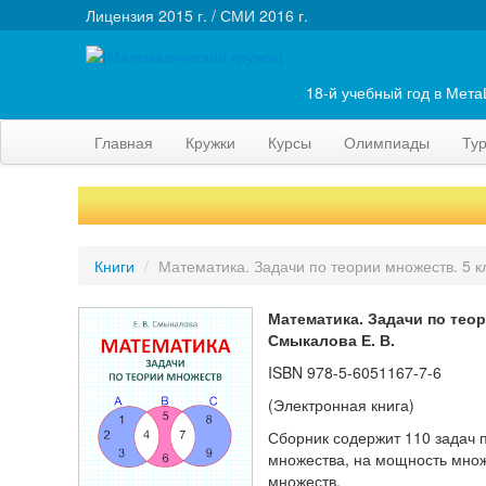
Лицензия 2015 г. / СМИ 2016 г.
18-й учебный год в Мет
Главная
Кружки
Курсы
Олимпиады
Ту
Книги
/
Математика. Задачи по теории множеств. 5 к
Математика. Задачи по теор
Смыкалова Е. В.
ISBN
978-5-6051167-7-6
(Электронная книга)
Сборник содержит 110 задач п
множества, на мощность множ
множеств.