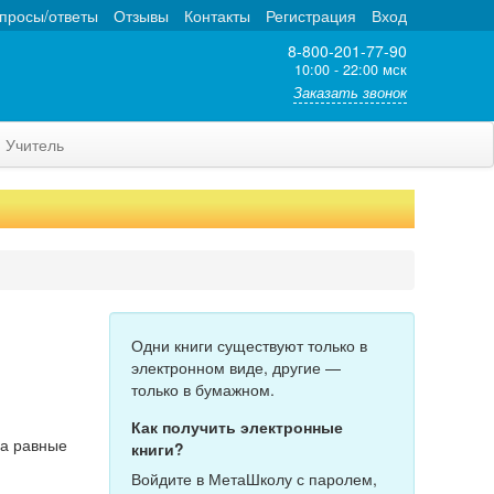
просы/ответы
Отзывы
Контакты
Регистрация
Вход
8-800-201-77-90
10:00 - 22:00 мск
Заказать звонок
Учитель
Одни книги существуют только в
электронном виде, другие —
только в бумажном.
Как получить электронные
на равные
книги?
Войдите в МетаШколу с паролем,