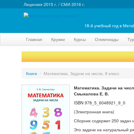
Лицензия 2015 г. / СМИ 2016 г.
18-й учебный год в Мет
Главная
Кружки
Курсы
Олимпиады
Ту
Книги
/
Математика. Задачи на числа. 9 класс
Математика. Задачи на числ
Смыкалова Е. В.
ISBN
978_5_6048921_9_0
(Электронная книга)
Сборник содержит 250 задач н
Это задачи на натуральный ря