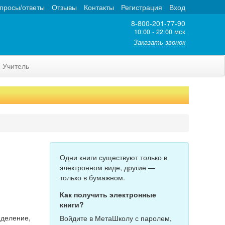
просы/ответы
Отзывы
Контакты
Регистрация
Вход
8-800-201-77-90
10:00 - 22:00 мск
Заказать звонок
Учитель
Одни книги существуют только в
электронном виде, другие —
только в бумажном.
Как получить электронные
книги?
 деление,
Войдите в МетаШколу с паролем,