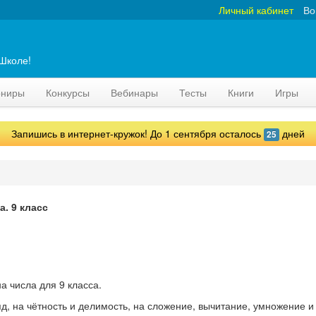
Личный кабинет
Во
аШколе!
рниры
Конкурсы
Вебинары
Тесты
Книги
Игры
Запишись в интернет-кружок! До 1 сентября осталось
дней
25
а. 9 класс
а числа для 9 класса.
д, на чётность и делимость, на сложение, вычитание, умножение и