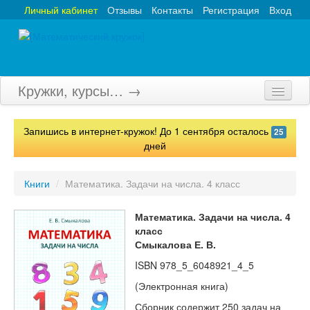
Личный кабинет
Отзывы
Контакты
Регистрация
Вход
Кружки, курсы… →
Главная
Запишись в интернет-кружок! До 1 сентября осталось
25
Кружки
дней
Курсы
Книги
/
Математика. Задачи на числа. 4 класс
Олимпиады
Математика. Задачи на числа. 4
Турниры
класс
Смыкалова Е. В.
Конкурсы
ISBN
978_5_6048921_4_5
Вебинары
(Электронная книга)
Сборник содержит 250 задач на