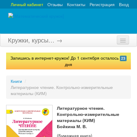
Личный кабинет
Отзывы
Контакты
Регистрация
Вход
Кружки, курсы… →
Главная
Запишись в интернет-кружок! До 1 сентября осталось
23
Кружки
дня
Курсы
Книги
/
Литературное чтение. Контрольно-измерительные
Олимпиады
материалы (КИМ)
Турниры
Литературное чтение.
Конкурсы
Контрольно-измерительные
материалы (КИМ)
Вебинары
Бойкина М. В.
(Бумажная книга)