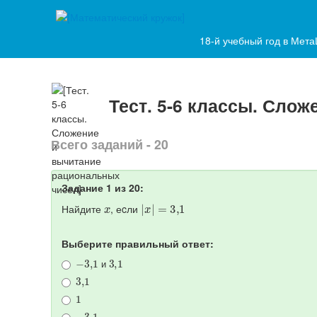
18-й учебный год в Мет
Тест. 5-6 классы. Сло
Всего заданий - 20
Задание 1 из 20:
x
|
x
|
=
3
,
1
Найдите
, еcли
Выберите правильный ответ:
−
3
,
1
3
,
1
и
3
,
1
1
−
3
,
1