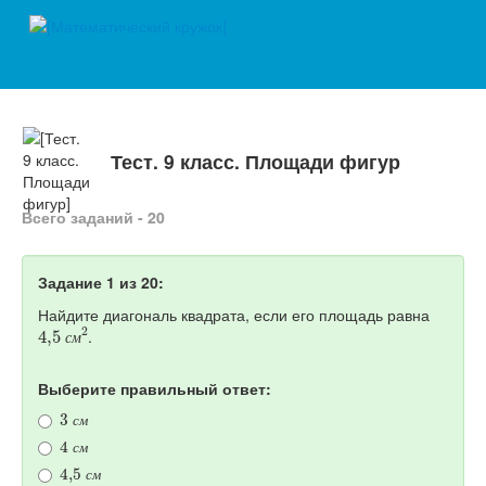
Тест. 9 класс. Площади фигур
Всего заданий - 20
Задание 1 из 20:
Найдите диагональ квадрата, если его площадь равна
4
,
5
с
м
2
.
с
м
Выберите правильный ответ:
3
с
м
4
с
м
с
м
4
,
5
с
м
с
м
с
м