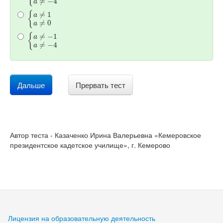
{
a
≠
1
a
≠
0
{
a
≠
−
1
a
≠
−
4
Дальше
Прервать тест
Автор теста - Казаченко Ирина Валерьевна «Кемеровское
президентское кадетское училище», г. Кемерово
Лицензия на образовательную деятельность