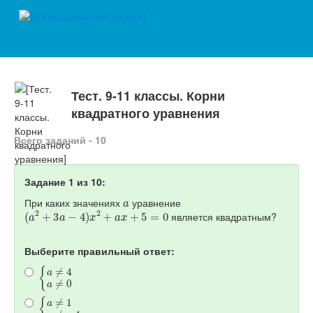
Тест. 9-11 классы. Корни
квадратного уравнения
Всего заданий - 10
Задание 1 из 10:
a
При каких значениях
уравнение
(
a
2
+
3
a
−
4
)
x
2
+
a
x
+
5
=
0
является квадратным?
Выберите правильный ответ:
{
a
≠
4
a
≠
0
{
a
≠
1
a
≠
−
4