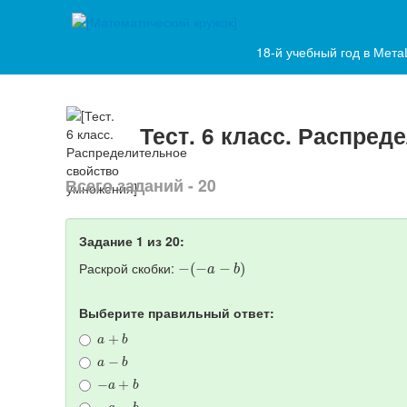
18-й учебный год в Мет
Тест. 6 класс. Распре
Всего заданий - 20
Задание 1 из 20:
−
(
−
a
−
b
)
Раскрой скобки:
Выберите правильный ответ:
a
+
b
a
−
b
−
a
+
b
−
a
−
b