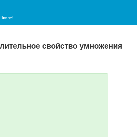
аШколе!
делительное свойство умножения