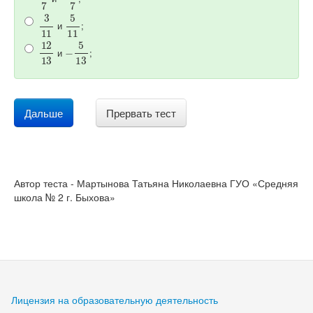
3
11
5
11
и
;
12
13
−
5
13
и
;
Дальше
Прервать тест
Автор теста - Мартынова Татьяна Николаевна ГУО «Средняя
школа № 2 г. Быхова»
Лицензия на образовательную деятельность