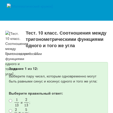
Тест. 10 класс. Соотношения между
тригонометрическими функциями
одного и того же угла
Всего заданий - 12
Задание 1 из 12:
Выберите пару чисел, которым одновременно могут
быть равными синус и косинус одного и того же угла:
Выберите правильный ответ:
1
13
2
13
и
;
2
7
−
5
7
и
;