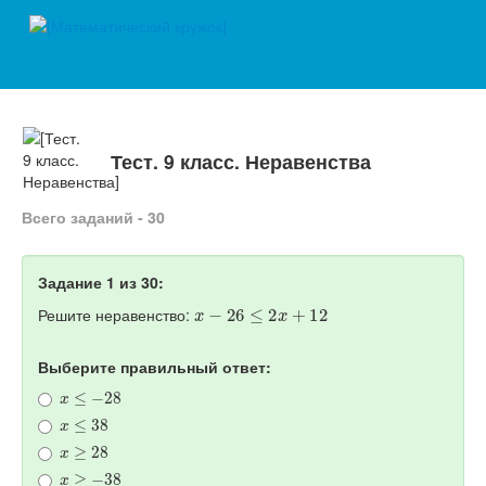
Тест. 9 класс. Неравенства
Всего заданий - 30
Задание 1 из 30:
x
−
26
≤
2
x
+
12
Решите неравенство:
Выберите правильный ответ:
x
≤
−
28
x
≤
38
x
≥
28
x
≥
−
38