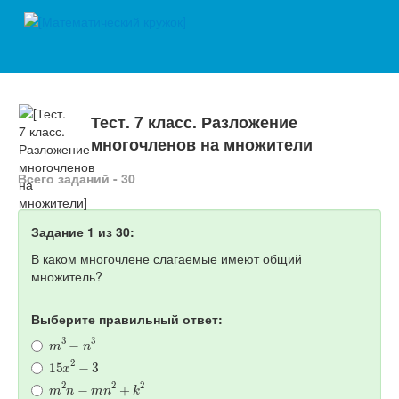
Тест. 7 класс. Разложение
многочленов на множители
Всего заданий - 30
Задание 1 из 30:
В каком многочлене слагаемые имеют общий
множитель?
Выберите правильный ответ:
m
3
−
n
3
15
x
2
−
3
m
2
n
−
m
n
2
+
k
2