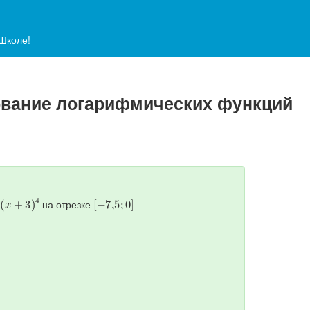
аШколе!
дование логарифмических функций
3
)
4
[
−
7
,
5
;
0
]
на отрезке