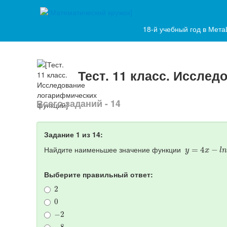
18-й учебный год в Мет
Тест. 11 класс. Иссле
Всего заданий - 14
Задание 1 из 14:
y
=
4
x
−
l
n
(
x
+
Найдите наименьшее значение функции
Выберите правильный ответ:
2
0
−
2
−
8