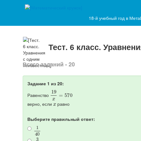
18-й учебный год в Мет
Тест. 6 класс. Уравнен
Всего заданий - 20
Задание 1 из 20:
19
x
=
570
Равенство
x
верно, если
равно
Выберите правильный ответ:
1
40
3
40