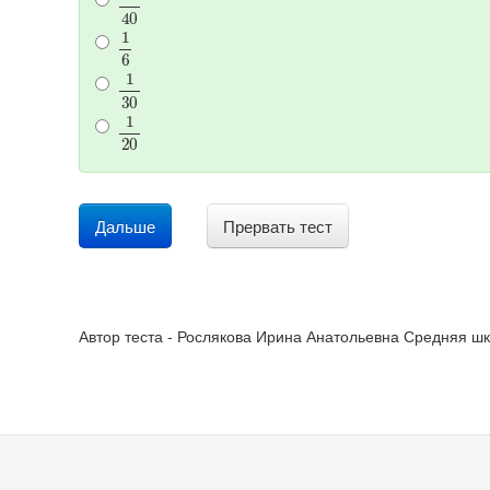
1
6
1
30
1
20
Дальше
Прервать тест
Автор теста - Рослякова Ирина Анатольевна Средняя шко