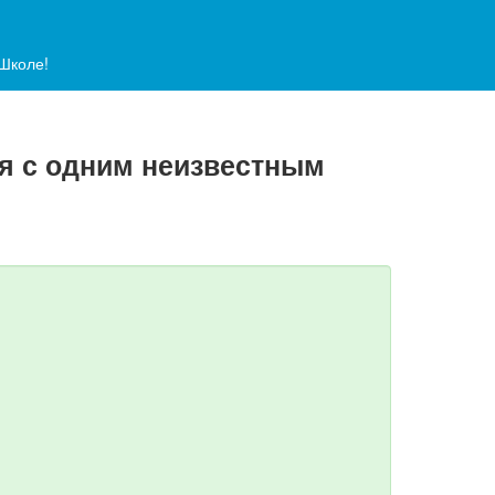
аШколе!
ия с одним неизвестным