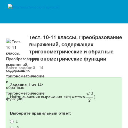
Тест. 10-11 классы. Преобразование
выражений, содержащих
тригонометрические и обратные
тригонометрические функции
Всего заданий - 14
Задание 1 из 14:
s
i
n
(
a
r
c
s
i
n
2
2
)
Найти значения выражения
Выберите правильный ответ:
1
π
4