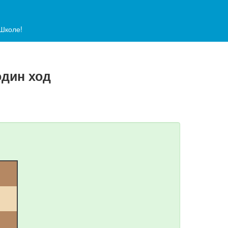
аШколе!
один ход