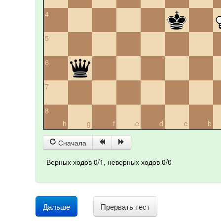
4
5
6
7
8
h
g
f
e
d
c
b
Сначала
Верных ходов 0/1, неверных ходов 0/0
Дальше
Прервать тест